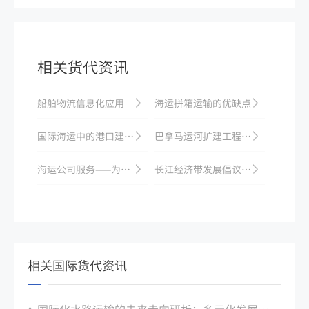
相关货代资讯
船舶物流信息化应用
海运拼箱运输的优缺点
国际海运中的港口建设与管理
巴拿马运河扩建工程投入使用，对世界贸易有重要影响
海运公司服务——为全球贸易带来更多机会
长江经济带发展倡议带动中国内河航运全面提升
相关国际货代资讯
国际化水路运输的未来走向研析：多元化发展方向迎接新挑战