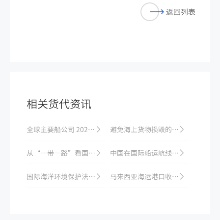
返回列表
相关货代资讯
全球主要船公司 2023 年财报分析：盈利情况与战略调整
避免海上货物损毁的方法与技巧
从“一带一路”看国际海运的安全合规问题
中国在国际船运航线数量上取得突破：加大全球物流资源整合和布局
国际海洋环境保护法律法规梳理
马来西亚海运港口收费标准调整：装卸费与堆存费变化