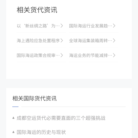
相关货代资讯
以‘新丝绸之路’为契机，加强中亚国家船舶航运现代化和技术创新
国际海运行业发展趋势分析
海上遇险应急处置程序
全球海运集装箱周转效率：2024 年提升措施
国际海运政策合规审计指南：企业自查重点项目
海运业务的节能减排优化方案研究与实践
相关国际货代资讯
成都空运货代必需要直面的三个超强挑战
国际海运的历史与现状