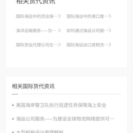
相关货代资讯
国际海运中的货运保险与理赔
国际海运中的港口建设与管理
海洋运输服务——为您的业务提供更多的扩张机会
如何通过海运公司服务实现全球物流运输优化？
国际货运代理公司在报关时需要提交哪些单据
国际海运出口退税流程：与海运单据关联要求
相关国际货代资讯
美国海岸警卫队执行巡逻任务保障海上安全
海运公司服务——为建设全球物流网络提供可靠支持
大型船舶设计原理解析