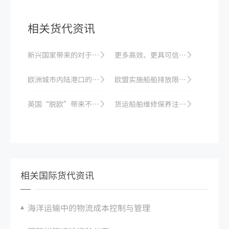
相关货代资讯
新兴国家带来的对于国际海运发展的推动：全球化贸易规模持续扩张
更多高效、更具可信赖性的物流和配送方式
欧洲城市内陆港口的逆袭：越来越多海运货物通过内陆港口运输到达欧洲各地
欧盟实施船舶排放限制法规，严格控制船舶污染
英国“脱欧”带来不确定性，国际海运公司面临新挑战
货运船舶维修保养注意事项
相关国际货代资讯
海洋运输中的物流成本控制与管理