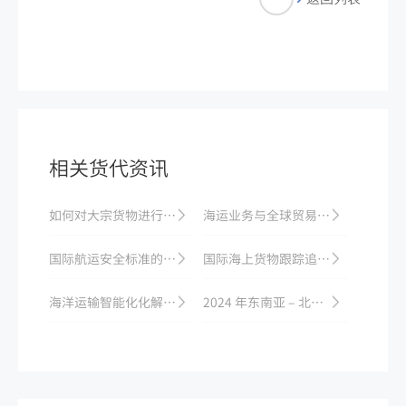
相关货代资讯
如何对大宗货物进行拼箱运输？
海运业务与全球贸易的关系分析
国际航运安全标准的建立和实践
国际海上货物跟踪追踪技术
海洋运输智能化化解现状问题
2024 年东南亚 – 北美海运航线需求：电子产品运输增长