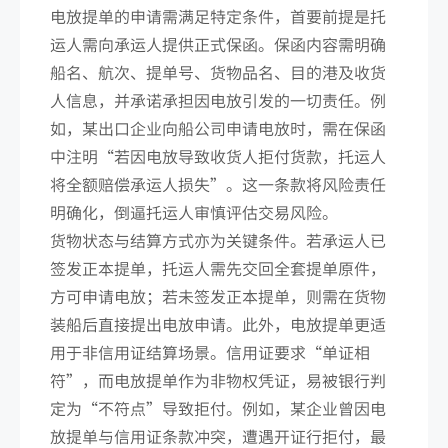
电放提单的申请需满足特定条件，首要前提是托
运人需向承运人提供正式保函。保函内容需明确
船名、航次、提单号、货物品名、目的港及收货
人信息，并承诺承担因电放引发的一切责任。例
如，某出口企业向船公司申请电放时，需在保函
中注明“若因电放导致收货人拒付货款，托运人
将全额赔偿承运人损失”。这一条款将风险责任
明确化，倒逼托运人审慎评估交易风险。
货物状态与结算方式亦为关键条件。若承运人已
签发正本提单，托运人需先交回全套提单原件，
方可申请电放；若未签发正本提单，则需在货物
装船后直接提出电放申请。此外，电放提单更适
用于非信用证结算场景。信用证要求“单证相
符”，而电放提单作为非物权凭证，易被银行判
定为“不符点”导致拒付。例如，某企业曾因电
放提单与信用证条款冲突，遭遇开证行拒付，最