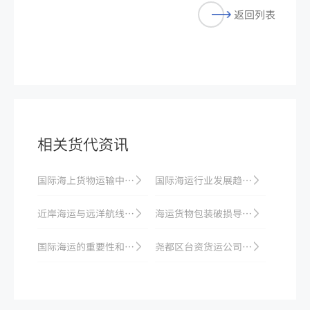
返回列表
相关货代资讯
国际海上货物运输中的安全问题解决研究
国际海运行业发展趋势分析
近岸海运与远洋航线的比较
海运货物包装破损导致污染：清洁费用与责任认定
国际海运的重要性和作用
尧都区台资货运公司积极推动产销对接，打造国际海运货物交流平台