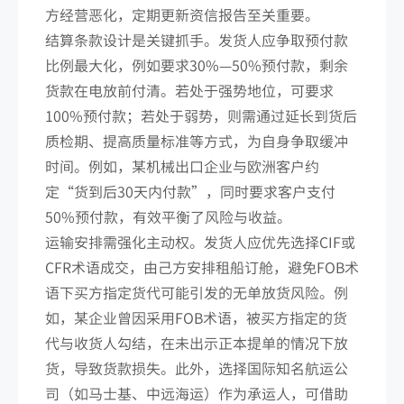
方经营恶化，定期更新资信报告至关重要。
结算条款设计是关键抓手。发货人应争取预付款
比例最大化，例如要求30%—50%预付款，剩余
货款在电放前付清。若处于强势地位，可要求
100%预付款；若处于弱势，则需通过延长到货后
质检期、提高质量标准等方式，为自身争取缓冲
时间。例如，某机械出口企业与欧洲客户约
定“货到后30天内付款”，同时要求客户支付
50%预付款，有效平衡了风险与收益。
运输安排需强化主动权。发货人应优先选择CIF或
CFR术语成交，由己方安排租船订舱，避免FOB术
语下买方指定货代可能引发的无单放货风险。例
如，某企业曾因采用FOB术语，被买方指定的货
代与收货人勾结，在未出示正本提单的情况下放
货，导致货款损失。此外，选择国际知名航运公
司（如马士基、中远海运）作为承运人，可借助