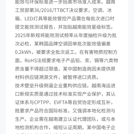
能效与环保标准进一步抬高市场准入成本。越南
工贸部第36/2016/TTBCT决议要求，空调、冰
箱、LED灯具等能效管控产品需在每批次进口时
提交能效测试报告，并加贴越南能效星级标签。
2025年新规将能效测试频率从年度抽检升级为批
次必检，某韩国品牌空调因单批次能效值偏差
0.2kWh，被要求全批次返工。在有害物质控制方
面，RoHS法规要求电子产品铅、汞、镉等六类物
质含量不得超过限值，某中国制造商因未提供原
材料供应链溯源文件，被暂停进口资质。
技术壁垒升级倒逼企业重构供应链。越南海运进
口新规实质是通过技术标准实现产业保护，其认
证体系与CPTPP、EVFTA等自贸协定形成互补，
既要求产品符合国际标准，又强调本地化检测与
生产。企业需在越南建立认证代理团队，或与本
地检测机构合作，缩短认证周期。某中国电子企