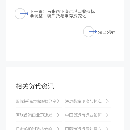
下一篇：马来西亚海运港口收费标
准调整：装卸费与堆存费变化
返回列表
相关货代资讯
国际拼箱运输经验分享
海运装箱规格与标准
阿联酋港口业迅速发展，成为全球重要船运中心之一
中国货运海运业如何在全球市场获得竞争优势
日本船舶制造技术始终处于世界领先水平
国际海运运费计算方法及影响因素