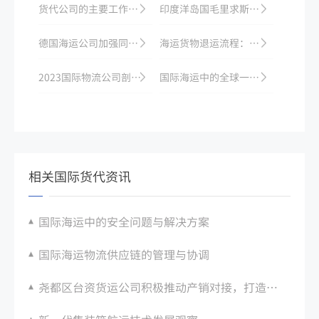
货代公司的主要工作内容是什么，经营特点有哪些？
印度洋岛国毛里求斯海运市场逐渐崛起
德国海运公司加强同海上保险合作，为船舶安全保驾护航
海运货物退运流程：退运原因与报关要求
2023国际物流公司剖析国际货运的难题
国际海运中的全球一体化与协作
相关国际货代资讯
国际海运中的安全问题与解决方案
国际海运物流供应链的管理与协调
尧都区台资货运公司积极推动产销对接，打造国际海运货物交流平台