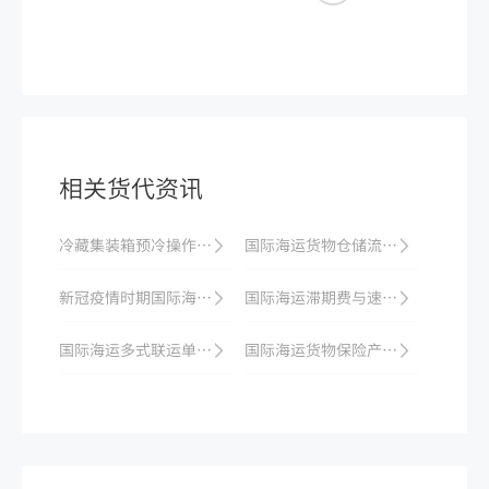
相关货代资讯
冷藏集装箱预冷操作流程：温度设定与时间控制
国际海运货物仓储流程：港口仓库与保税仓选择
新冠疫情时期国际海运趋势与应对
国际海运滞期费与速遣费计算：租船合同条款解析
国际海运多式联运单据：与海运提单差异对比
国际海运货物保险产品介绍