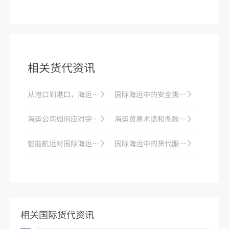
相关货代资讯
从港口到港口，海运费用一览
国际海运中的安全挑战与管理措施
海运公司如何应对突发事件？
海运贸易术语和条款解析
智能航运对国际海运颠覆式影响的探讨
国际海运中的货代服务对电商的支持
相关国际货代资讯