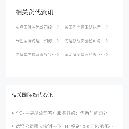
相关货代资讯
达翔国际物流公司经营范围有哪些？
美国海岸警卫队执行巡逻任务保障海上安全
绿色国际海运：如何以节能减排方式保障船舶安全
海运航线安全监测与管理分析
海运集装箱漏雨导致货物损坏：责任认定与索赔
国际码头建设的现状和未来发展
相关国际货代资讯
全球主要船公司客户服务升级：售后与问题处理效率
达翔公司跟大家讲一下DHL投资5000万欧的那些事