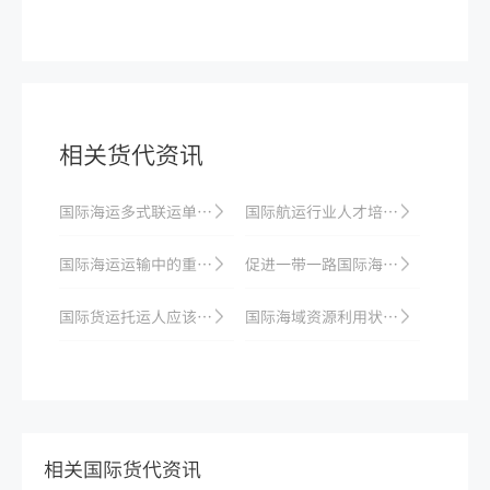
相关货代资讯
国际海运多式联运单据：与海运提单差异对比
国际航运行业人才培训和发展趋势
国际海运运输中的重点物品管理及相关程序
促进一带一路国际海运合作，助力全球贸易
国际货运托运人应该为哪些事项负责
国际海域资源利用状况分析
相关国际货代资讯