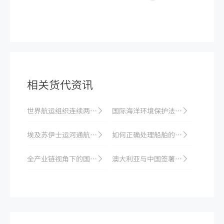
相关货代资讯
世界航运组织连续两年发布海难报告，呼吁加强海上安全管理
国际海洋环境保护法律法规梳理
埃及苏伊士运河通航费调整政策：不同吨位船舶费用变化
如何正确处理船舶的客户服务?
全产业链视角下的国际海运发展趋势
澳大利亚与中国签署自贸协定升级，双方货物贸易将更加便捷