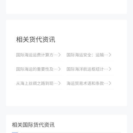
相关货代资讯
国际海运运费计算方法及影响因素
国际海运安全：运输过程中如何做好库存管理？
国际海运的重要性及其优势
国际海洋航运枢纽计划亮相：海运业发展如何拓展产业链
从海上丝绸之路到现代国际海运发展
海运贸易术语和条款解析
相关国际货代资讯