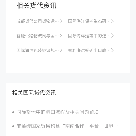
相关货代资讯
成都货代公司货物运输的主要方式
国际海洋保护生态研究与概述
智能公路物流网与国际海运的相互推动
国际海洋运输中的连通性和物联网技术应用
国际海运包装标识规范：警示标识、方向标识张贴要求
智利海运铜矿出口政策：运输监管与税收优惠
相关国际货代资讯
国际货运中的港口流程及相关问题解决
非金砖国家贸易构建“南南合作”平台，世界海运市场接踵而来崭新机遇