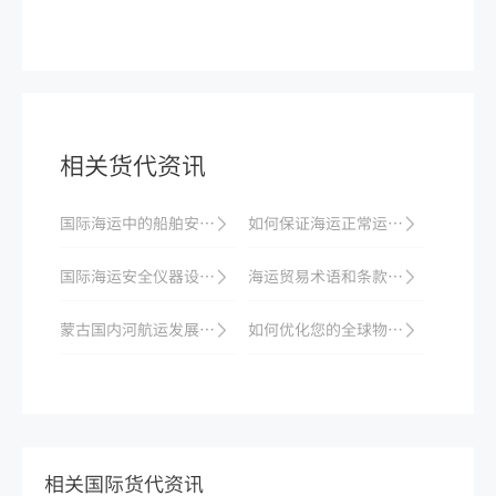
相关货代资讯
国际海运中的船舶安全与维护
如何保证海运正常运行及供应连续性？
国际海运安全仪器设备必备清单
海运贸易术语和条款解析
蒙古国内河航运发展迅速，对促进本国经济增长有重要作用
如何优化您的全球物流运输——海运公司服务提供方案
相关国际货代资讯