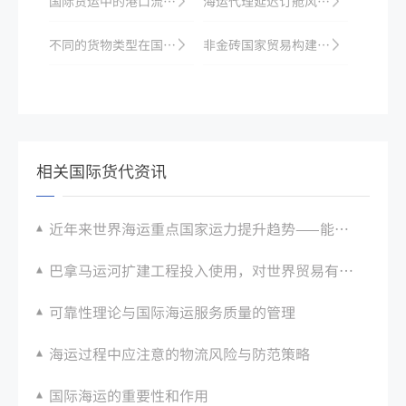
国际货运中的港口流程及相关问题解决
海运代理延迟订舱风险：旺季舱位丢失应对
不同的货物类型在国际海运中需要注意的事项
非金砖国家贸易构建“南南合作”平台，世界海运市场接踵而来崭新机遇
相关国际货代资讯
近年来世界海运重点国家运力提升趋势——能否带来新的全球物流体验？
巴拿马运河扩建工程投入使用，对世界贸易有重要影响
可靠性理论与国际海运服务质量的管理
海运过程中应注意的物流风险与防范策略
国际海运的重要性和作用