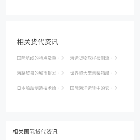
相关货代资讯
国际航线的特点及重要性
海运货物取样检测流程：取样标准与检测机构选择
海路贸易的城市群发展战略演化及其影响因素
世界超大型集装箱船舶数量持续增长，未来货运发展低碳化迈向新阶段
日本船舶制造技术始终处于世界领先水平
国际海洋运输中的安全问题及应对措施
相关国际货代资讯