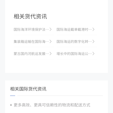
相关货代资讯
国际海洋环境保护法律法规梳理
国际海运截单截港时间解读：如何避免错过时效？
集装箱运输在国际海运中的应用与优化
国际海运的数字化转型与创新
蒙古国内河航运发展迅速，对促进本国经济增长有重要作用
增长中的国际海运公司的战略
相关国际货代资讯
更多高效、更具可信赖性的物流和配送方式