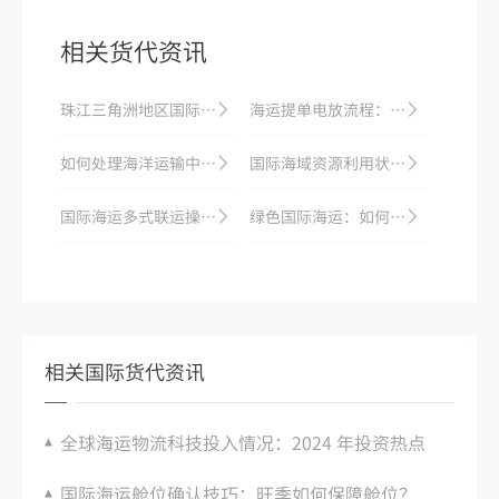
相关货代资讯
珠江三角洲地区国际海运业的现状与发展前景
海运提单电放流程：申请条件与风险防范措施
如何处理海洋运输中的售后问题和索赔？
国际海域资源利用状况分析
国际海运多式联运操作：海铁、海陆联运衔接要点
绿色国际海运：如何以节能减排方式保障船舶安全
相关国际货代资讯
全球海运物流科技投入情况：2024 年投资热点
国际海运舱位确认技巧：旺季如何保障舱位？