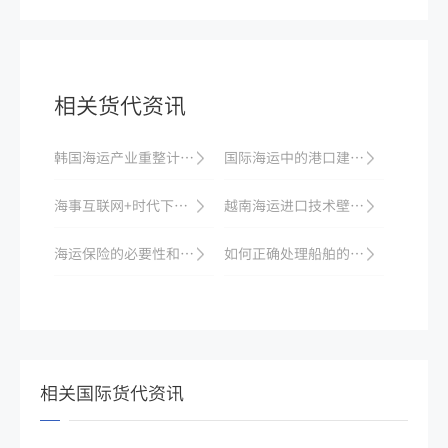
相关货代资讯
韩国海运产业重整计划启动，为国际航行产业发展注入新动力
国际海运中的港口建设与管理
海事互联网+时代下的国际海运服务与管理
越南海运进口技术壁垒新规：电子产品认证要求
海运保险的必要性和作用
如何正确处理船舶的客户服务?
相关国际货代资讯