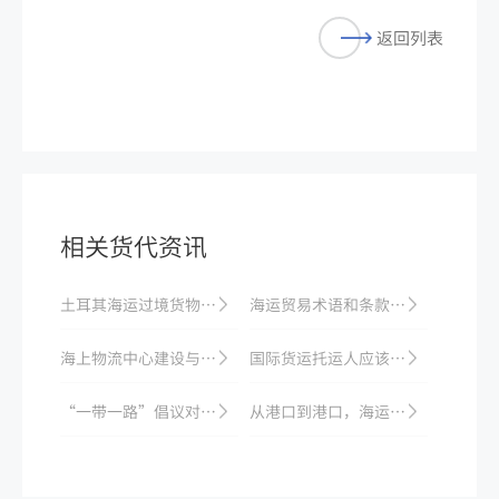
返回列表
相关货代资讯
土耳其海运过境货物监管新规：停留时间与申报要求
海运贸易术语和条款解析
海上物流中心建设与国际海运发展战略
国际货运托运人应该为哪些事项负责
“一带一路”倡议对国际海运业的影响
从港口到港口，海运费用一览