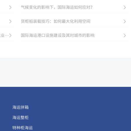
气候变化的影响下，国际海运如何应对？
货柜船装载技巧：如何最大化利用空间
美国石油天然气出口增长，推动国际液化天然气海运业务发展
国际海运港口设施建设及其对城市的影响
海运拼箱
海运整柜
特种柜海运