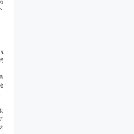
箱
全
支
庞
抗
凭
新
地
规
制
的
大