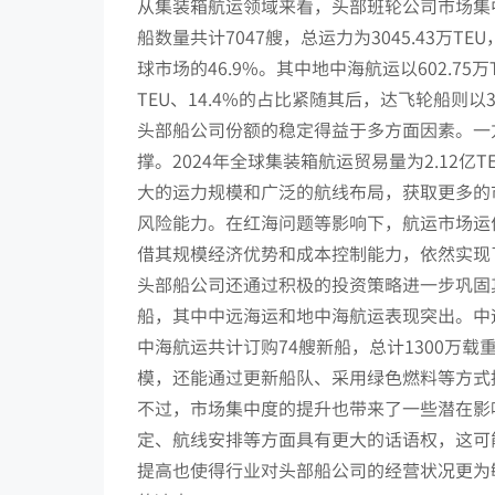
从集装箱航运领域来看，头部班轮公司市场集中
船数量共计7047艘，总运力为3045.43
球市场的46.9%。其中地中海航运以602.75万
TEU、14.4%的占比紧随其后，达飞轮船则以38
头部船公司份额的稳定得益于多方面因素。一
撑。2024年全球集装箱航运贸易量为2.12亿
大的运力规模和广泛的航线布局，获取更多的
风险能力。在红海问题等影响下，航运市场运
借其规模经济优势和成本控制能力，依然实现
头部船公司还通过积极的投资策略进一步巩固其
船，其中中远海运和地中海航运表现突出。中远
中海航运共计订购74艘新船，总计1300万
模，还能通过更新船队、采用绿色燃料等方式
不过，市场集中度的提升也带来了一些潜在影
定、航线安排等方面具有更大的话语权，这可
提高也使得行业对头部船公司的经营状况更为