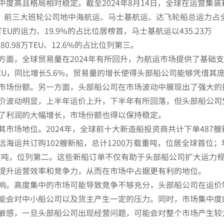
度高且格局相对稳定。截至2024年8月14日，全球在运营集装
万TEU，前三大班轮公司地中海航运、马士基航运、达飞轮船总运力占
TEU的运力、19.9%的占比位居榜首，马士基航运以435.23万
0.98万TEU、12.6%的占比位列第三。
方面，全球贸易量在2024年有所回升，为航运市场提供了基础
TEU，同比增长5.6%，贸易量的增长使得头部船公司能够凭借其
市场份额。另一方面，头部船公司在市场波动中展现出了强大的
价波动明显，上半年运价上升，下半年有所回落，但头部船公司
了利润的大幅增长，市场份额也得以保持稳定。
市场地位。2024年，全球前十大新造船投资商共计下单487艘
海运共订购102艘新船，总计1200万载重吨，位居全球首位；
载重吨，位列第二。这些新船订单不仅有助于头部船公司扩大运力
提升运营效率和竞争力，从而在市场中占据更有利的地位。
响。高度集中的市场可能导致竞争不够充分，头部船公司在运价
能会对中小船公司以及货主产生一定的压力。同时，市场集中度
敏感，一旦头部船公司出现经营问题，可能会对整个市场产生较