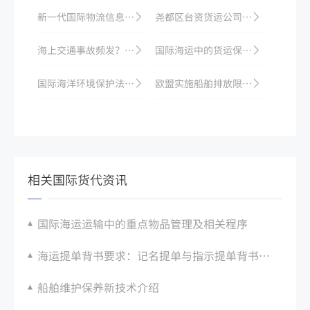
新一代国际物流信息系统构建
尧都区台资货运公司积极推动产销对接，打造国际海运货物交流平台
海上交通事故频发？了解国际海运安全规范
国际海运中的货运保险与理赔
国际海洋环境保护法律法规梳理
欧盟实施船舶排放限制法规，严格控制船舶污染
相关国际货代资讯
国际海运运输中的重点物品管理及相关程序
海运提单背书要求：记名提单与指示提单背书差异
船舶维护保养新技术介绍