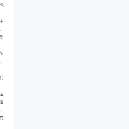
球
并
。
反
布
年，
、
拥
运
速
前，
的