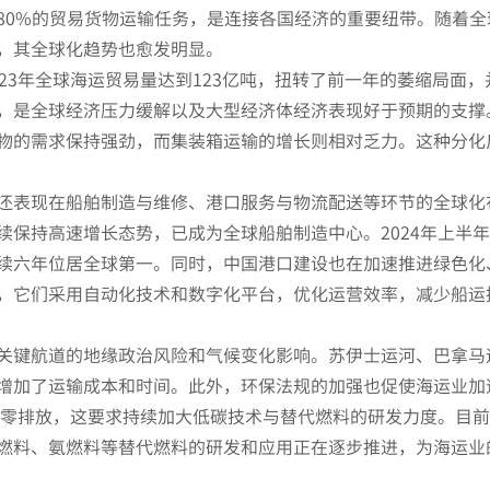
80%的贸易货物运输任务，是连接各国经济的重要纽带。随着全
，其全球化趋势也愈发明显。
23年全球海运贸易量达到123亿吨，扭转了前一年的萎缩局面，
，是全球经济压力缓解以及大型经济体经济表现好于预期的支撑
物的需求保持强劲，而集装箱运输的增长则相对乏力。这种分化
还表现在船舶制造与维修、港口服务与物流配送等环节的全球化
续保持高速增长态势，已成为全球船舶制造中心。2024年上半
续六年位居全球第一。同时，中国港口建设也在加速推进绿色化
，它们采用自动化技术和数字化平台，优化运营效率，减少船运
关键航道的地缘政治风险和气候变化影响。苏伊士运河、巴拿马
增加了运输成本和时间。此外，环保法规的加强也促使海运业加
现净零排放，这要求持续加大低碳技术与替代燃料的研发力度。目
燃料、氨燃料等替代燃料的研发和应用正在逐步推进，为海运业