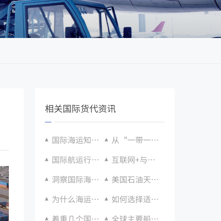
相关国际货代资讯
国际海运知识产权保护新规：侵权货物查扣流程
从“一带一路”看国际海运的发展前景
国际航运行业人才培训和发展趋势
互联网+与国际海运的融合发展
洞察国际海运市场动态走势，看看海运业在全球贸易中发挥的重要作用
美国石油天然气出口增长，推动国际液化天然气海运业务发展
为什么海运公司服务成为了平价物流首选？
如何选择适合您业务的海运公司？
着重几个国际海运条款的含义及适用范围
全球主要船公司新船订单情况：2024-2025 年交付计划