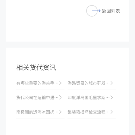
返回列表
相关货代资讯
有哪些重要的海关手续需要注意？
海路贸易的城市群发展战略演化及其影响因素
货代公司在运输中遇到疫情严重的国家管制港口怎么办
印度洋岛国毛里求斯海运市场逐渐崛起
南极洲航运海冰困扰，为解决航运问题提出新的挑战
集装箱损坏检查流程：提箱时如何排查损坏？